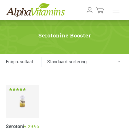
Serotonine Booster
Standaard sortering
Enig resultaat
Gewaardeerd
4.59
uit 5
Serotoni
€
29.95