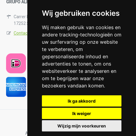
GRUPO ALPHA14, S.L.
Wij gebruiken cookies
Carrer Mestra Numància 12-1
17252 Sant Antonio de Calonge, Spain
Wij maken gebruik van cookies en
Contactformulier
andere tracking-technologieën om
uw surfervaring op onze website
te verbeteren, om
gepersonaliseerde inhoud en
advertenties te tonen, om ons
websiteverkeer te analyseren en
om te begrijpen waar onze
bezoekers vandaan komen.
Ik ga akkoord
Ik weiger
Copyright © DutchDogs, S.L.
Wijzig mijn voorkeuren
Algemene Voorwaarden
Privacy Policy