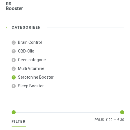
ne
Booster
CATEGORIEËN
Brain Control
CBD-Olie
Geen categorie
Multi Vitamine
Serotonine Booster
Sleep Booster
Min
Max
PRIJS:
€ 20
—
€ 30
FILTER
prij
prij