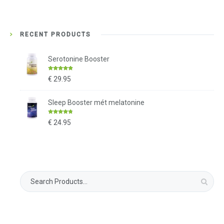
RECENT PRODUCTS
Serotonine Booster
Gewaardeerd
€
29.95
4.59
uit 5
Sleep Booster mét melatonine
Gewaardeerd
€
24.95
4.53
uit 5
Zoek
naar: