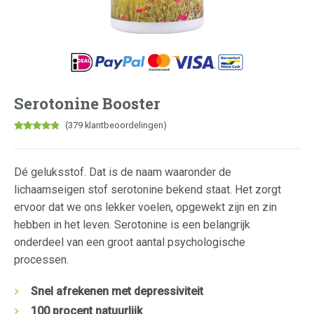
Serotonine Booster
(
379
klantbeoordelingen)
Gewaardeerd
377
4.59
op 5
gebaseerd
op
Dé geluksstof. Dat is de naam waaronder de
klantbeoordelingen
lichaamseigen stof serotonine bekend staat. Het zorgt
ervoor dat we ons lekker voelen, opgewekt zijn en zin
hebben in het leven. Serotonine is een belangrijk
onderdeel van een groot aantal psychologische
processen.
Snel afrekenen met depressiviteit
100 procent natuurlijk